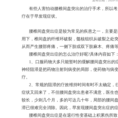
发布日期：2020-10
有些人害怕动腰椎间盘突出的治疗手术，所以考
疗在于早发现症状。
腰椎间盘突出症是较为常见的疾患之一，主要是
用下，椎间盘的纤维环破裂，髓核组织从破裂之处突
从而产生腰部疼痛，一侧下肢或双下肢麻木、疼痛
腰椎间盘突出症的怎么治疗好呢?具体内容如下
1、口服药物大多只能暂时的缓解腰间盘突出的
神经阻滞是把药物注射到病变的局部，使药物与病
疗。
2、常规的阻滞的疗效维持时间有时不太确定，
症状又回来了，不但腰间盘突出患者不满意，医生
较长，少则几个月，多的可达几十年，局部的腰间
滞已很难完全消除。因此，早发现腰间盘突出症的
腰椎间盘突出症是在退行性变基础上积累伤所致