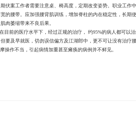
长期伏案工作者需要注意桌、椅高度，定期改变姿势。职业工作
用宽的腰带。应加强腰背肌训练，增加脊柱的内在稳定性，长期
性肌肉萎缩带来不良后果。
在目前的医疗水平下，经过正规的治疗， 约95%的病人都可以治
。但要及早就医，切勿误信偏方及江湖郎中，更不可让没有治疗
按摩操作不当，引起病情加重甚至瘫痪的病例并不鲜见。