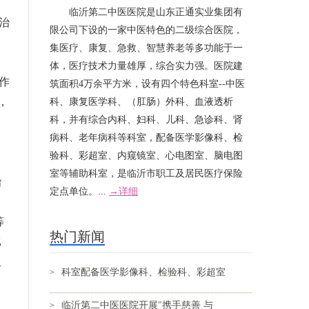
临沂第二中医医院是山东正通实业集团有
治
限公司下设的一家中医特色的二级综合医院，
集医疗、康复、急救、智慧养老等多功能于一
体，医疗技术力量雄厚，综合实力强。医院建
作
筑面积4万余平方米，设有四个特色科室--中医
，
科、康复医学科、（肛肠）外科、血液透析
科，并有综合内科、妇科、儿科、急诊科、肾
病科、老年病科等科室，配备医学影像科、检
验科、彩超室、内窥镜室、心电图室、脑电图
，
室等辅助科室，是临沂市职工及居民医疗保险
治
定点单位。...
→详细
等
热门新闻
比
阻
科室配备医学影像科、检验科、彩超室
>
临沂第二中医医院开展"携手慈善 与
>