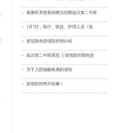
中
都康医养慈善捐赠活动暨临沂第二中医
>
使
1月7日，医疗、医技、护理人员《危
>
腰
新冠肺炎疫情防控明白纸
>
临沂第二中医医院 ▏疫情防控期间患
>
关于入院核酸检测的须知
>
疫情防控绝不松懈！
>