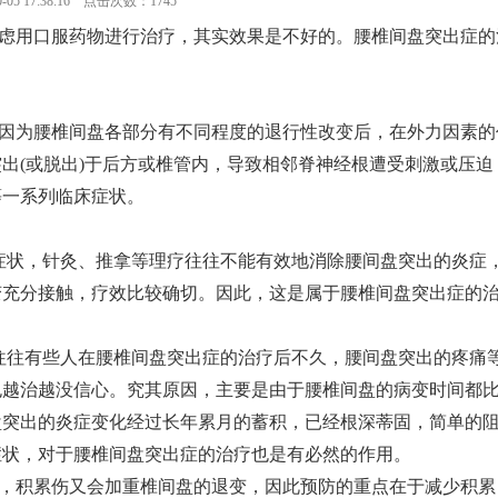
-05 17:38:16 点击次数：1745
虑用口服药物进行治疗，其实效果是不好的。腰椎间盘突出症的
因为腰椎间盘各部分有不同程度的退行性改变后，在外力因素的
出(或脱出)于后方或椎管内，导致相邻脊神经根遭受刺激或压迫
等一系列临床症状。
：
症状，针灸、推拿等理疗往往不能有效地消除腰间盘突出的炎症
变充分接触，疗效比较确切。因此，这是属于腰椎间盘突出症的
往往有些人在腰椎间盘突出症的治疗后不久，腰间盘突出的疼痛
也越治越没信心。究其原因，主要是由于腰椎间盘的病变时间都
盘突出的炎症变化经过长年累月的蓄积，已经根深蒂固，简单的
症状，对于腰椎间盘突出症的治疗也是有必然的作用。
，积累伤又会加重椎间盘的退变，因此预防的重点在于减少积累