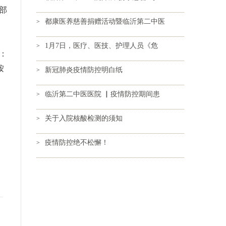
部
都康医养慈善捐赠活动暨临沂第二中医
>
1月7日，医疗、医技、护理人员《危
>
：
按
新冠肺炎疫情防控明白纸
>
临沂第二中医医院 ▏疫情防控期间患
>
关于入院核酸检测的须知
>
疫情防控绝不松懈！
>