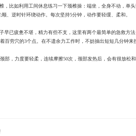
椎，比如利用工间休息练习一下颈椎操：端坐，全身不动，单头
;顺、逆时针环绕动作。每次坚持5分钟，动作要轻缓、柔和。
子早已疲惫不堪，精力有些不支，这里有两个最简单的急救方法
布着百劳穴的3个点。在不遗余力工作时，不妨抽出短短几分钟来
擦颈部，力度要轻柔，连续摩擦50次，颈部发热后，会有很放松和
键