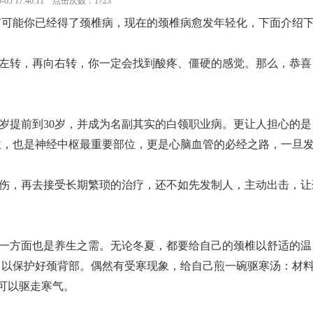
-05 17:40:11 点击次数：1723
有可能你已经得了颈椎病，现在的颈椎病愈发年轻化，下面介绍
左转，再向右转，你一定会找到酸疼、僵硬的感觉。那么，恭喜
0岁提前到30岁，并成为名副其实的白领职业病。更让人担心的是
位，也是神经中枢最重要部位，更是心脑血管的必经之路，一旦
伤，再去接受长期繁琐的治疗，还不如先发制人，主动出击，让
一方面也是养生之需。无论冬夏，都要给自己的颈椎以舒适的温
，以保护好颈背部。偶然有受寒现象，给自己煎一碗驱寒汤：材
就可以驱走寒气。