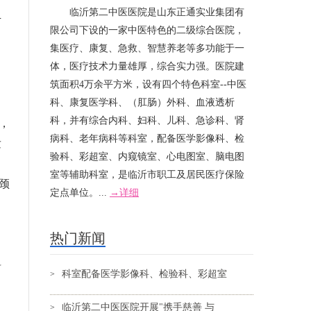
临沂第二中医医院是山东正通实业集团有
下
限公司下设的一家中医特色的二级综合医院，
集医疗、康复、急救、智慧养老等多功能于一
体，医疗技术力量雄厚，综合实力强。医院建
筑面积4万余平方米，设有四个特色科室--中医
科、康复医学科、（肛肠）外科、血液透析
科，并有综合内科、妇科、儿科、急诊科、肾
，
病科、老年病科等科室，配备医学影像科、检
发
验科、彩超室、内窥镜室、心电图室、脑电图
室等辅助科室，是临沂市职工及居民医疗保险
颈
定点单位。...
→详细
热门新闻
料
科室配备医学影像科、检验科、彩超室
>
临沂第二中医医院开展"携手慈善 与
>