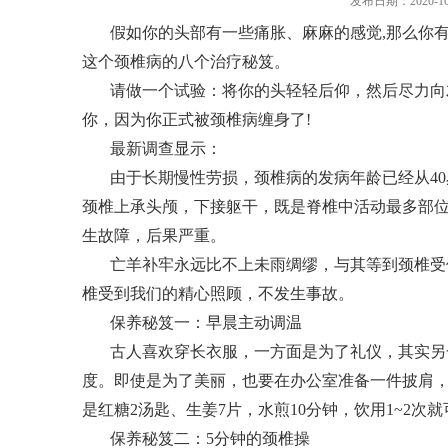
发布日期：2020-10
假如你的头部有一些痛胀、麻麻的感觉,那么你
这个颈椎病的八个治疗秘笈。
请做一个试验：将你的头轻轻后仰，然后尽力向
你，因为你正式被颈椎病缠身了!
最新调查显示：
由于长期慢性劳损，颈椎病的发病年龄已经从4
颈椎上承头颅，下接躯干，既是脊椎中活动最多部
生故障，后果严重。
亡羊补牢永远比不上未雨绸缪，与其等到颈椎受
椎受到我们的精心照顾，不发生事故。
保养秘笈一：早晨主动调温
古人喜欢穿长衣服，一方面是为了礼仪，其实另
度。即使是为了美丽，也要在办公室准备一件披肩
是红糖2汤匙、生姜7片，水煎10分钟，饮用1~2次
保养秘笈二：5分钟的颈椎操